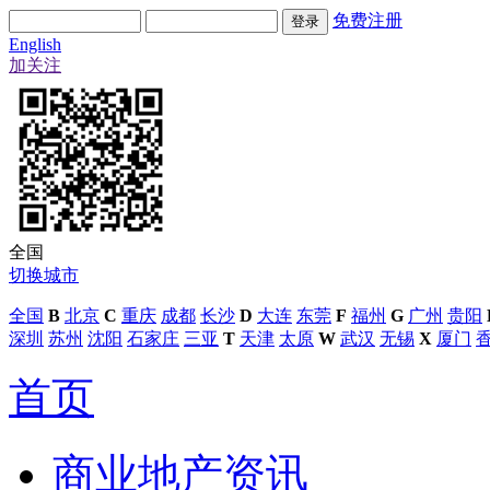
免费注册
English
加关注
全国
切换城市
全国
B
北京
C
重庆
成都
长沙
D
大连
东莞
F
福州
G
广州
贵阳
深圳
苏州
沈阳
石家庄
三亚
T
天津
太原
W
武汉
无锡
X
厦门
首页
商业地产资讯