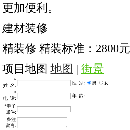
更加便利。
建材装修
精装修 精装标准：2800元
项目地图
地图
|
街景
*
性 别:
男
女
姓 名:
*
年 龄:
电 话:
*电子
邮件:
备注
留言: